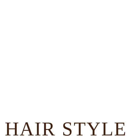
自分
流行
”パー
閑静
自然
Mer
HAIR STYLE