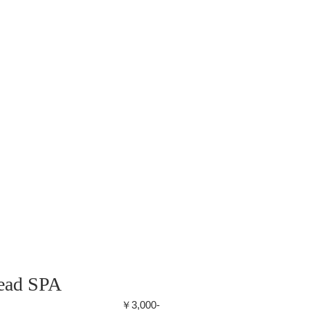
ead SPA
￥3,000-