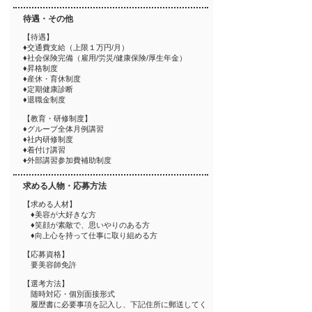
待遇・その他
​【待遇】
♦︎交通費支給（上限１万円/月）
♦︎社会保険完備（雇用/労災/健康保険/厚生年金）
♦︎昇格制度
♦︎産休・育休制度
♦︎定期健康診断
♦︎退職金制度
【教育・研修制度】
♦︎グループ全体月例講習
♦︎社内研修制度
♦︎着付け講習
♦︎外部講習参加費補助制度
求める人物・応募方法
【求める人材】
♦︎美容が大好きな方
♦︎笑顔が素敵で、思いやりのある方
♦︎向上心を持って仕事に取り組める方
【応募資格】
要美容師免許
【選考方法】
随時対応・個別面接形式
履歴書に必要事項を記入し、下記住所に郵送してく