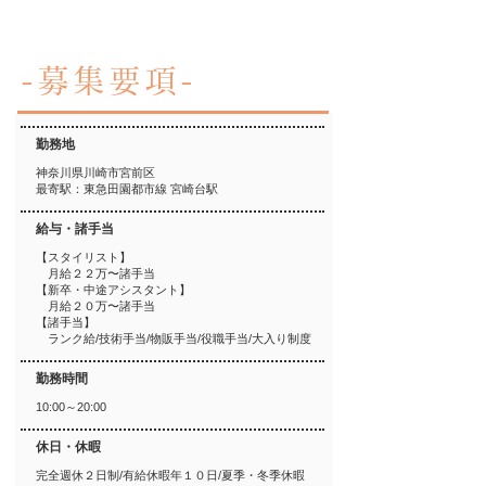
-募集要項-
勤務地
神奈川県川崎市宮前区
最寄駅：東急田園都市線 宮崎台駅
​給与・諸手当
【スタイリスト】
月給２２万〜諸手当
【新卒・中途アシスタント】
月給２０万〜諸手当
【諸手当】
ランク給/技術手当/物販手当/役職手当/大入り制度
勤務時間
10:00～20:00
休日・休暇
完全週休２日制/有給休暇年１０日/夏季・冬季休暇