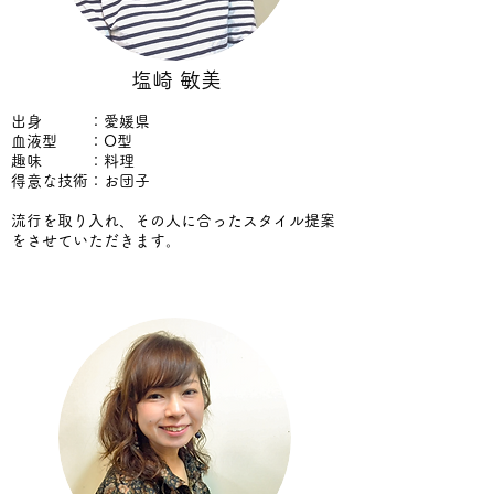
塩崎 敏美
出身 ：愛媛県
血液型 ：O型
趣味 ：料理
得意な技術：お団子
流行を取り入れ、その人に合ったスタイル提案
をさせていただきます。