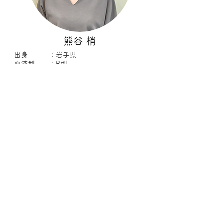
熊谷 梢
出身 ：岩手県
血液型 ：B型
趣味 ：ネイル
得意な技術：メンズ、着付
幅広い年齢層に支持されています。